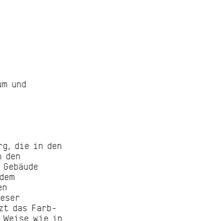
um und
g, die in den
h den
 Gebäude
 dem
en
ieser
zt das Farb-
 Weise wie in