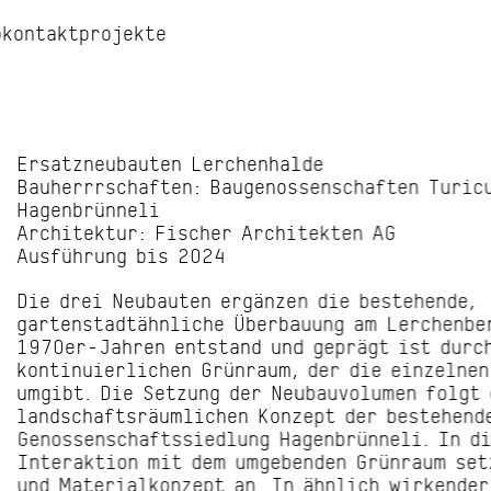
o
kontakt
projekte
Ersatzneubauten Lerchenhalde
Bauherrrschaften: Baugenossenschaften Turic
Hagenbrünneli
Architektur:
Fischer Architekten AG
Ausführung bis 2024
Die drei Neubauten ergänzen die bestehende,
gartenstadtähnliche Überbauung am Lerchenber
1970er-Jahren entstand und geprägt ist durc
kontinuierlichen Grünraum, der die einzelnen
umgibt. Die Setzung der Neubauvolumen folgt
landschaftsräumlichen Konzept der bestehend
Genossenschaftssiedlung Hagenbrünneli. In d
Interaktion mit dem umgebenden Grünraum set
und Materialkonzept an. In ähnlich wirkender