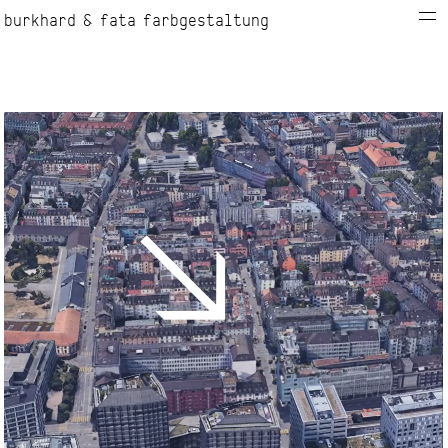
burkhard & fata farbgestaltung
info
kontakt
projekte