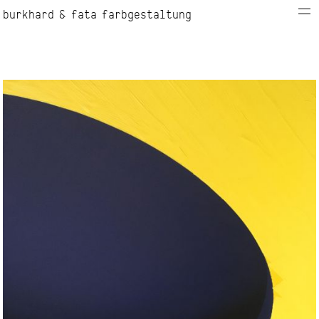
burkhard & fata farbgestaltung
info
kontakt
projekte