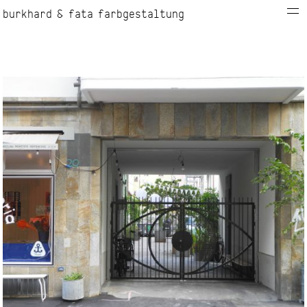
burkhard & fata farbgestaltung
info
kontakt
projekte